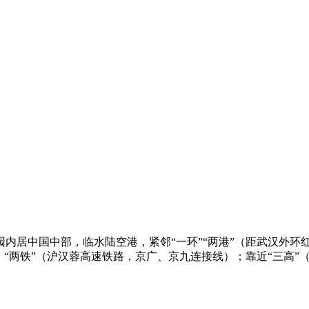
内居中国中部，临水陆空港，紧邻“一环”“两港”（距武汉外环
“两铁”（沪汉蓉高速铁路，京广、京九连接线）；靠近“三高”（京珠