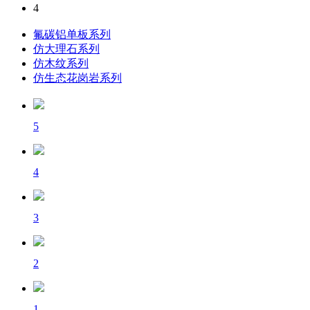
4
氟碳铝单板系列
仿大理石系列
仿木纹系列
仿生态花岗岩系列
5
4
3
2
1