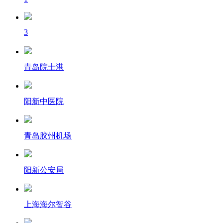
3
青岛院士港
阳新中医院
青岛胶州机场
阳新公安局
上海海尔智谷