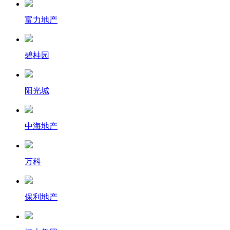
富力地产
碧桂园
阳光城
中海地产
万科
保利地产