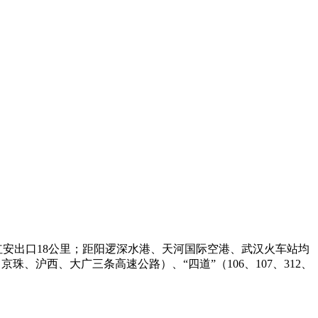
红安出口18公里；距阳逻深水港、天河国际空港、武汉火车站均
、沪西、大广三条高速公路）、“四道”（106、107、312、