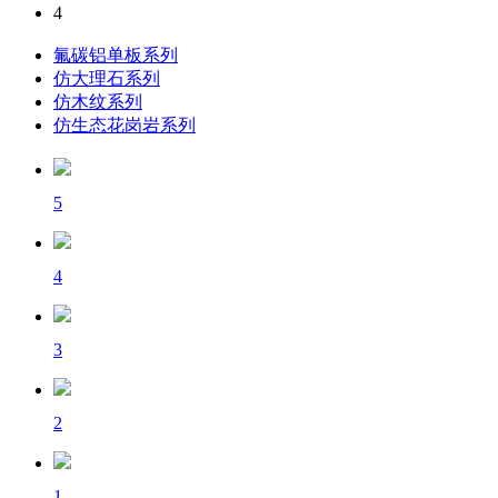
4
氟碳铝单板系列
仿大理石系列
仿木纹系列
仿生态花岗岩系列
5
4
3
2
1