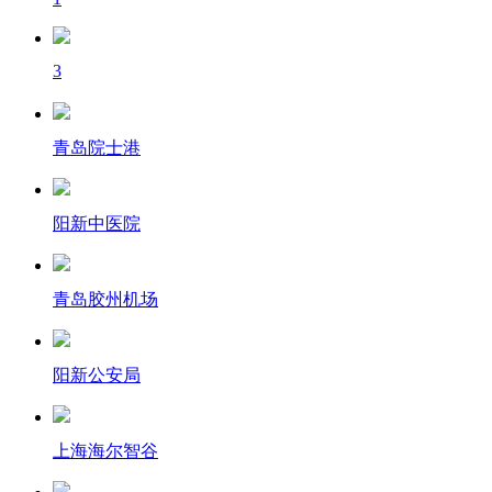
3
青岛院士港
阳新中医院
青岛胶州机场
阳新公安局
上海海尔智谷