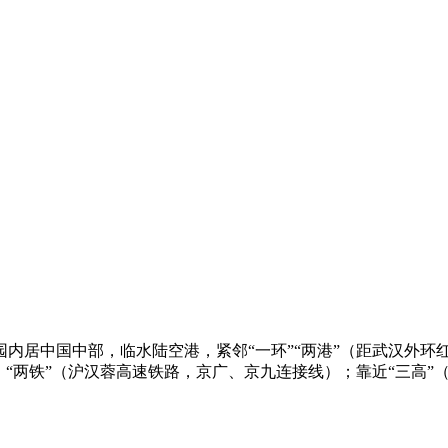
内居中国中部，临水陆空港，紧邻“一环”“两港”（距武汉外环
“两铁”（沪汉蓉高速铁路，京广、京九连接线）；靠近“三高”（京珠