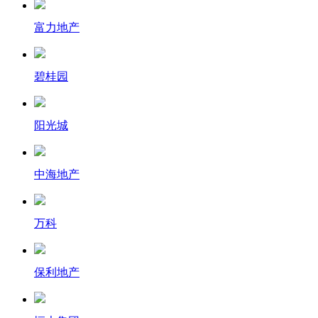
富力地产
碧桂园
阳光城
中海地产
万科
保利地产