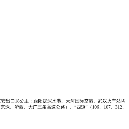
红安出口18公里；距阳逻深水港、天河国际空港、武汉火车站均
、沪西、大广三条高速公路）、“四道”（106、107、312、