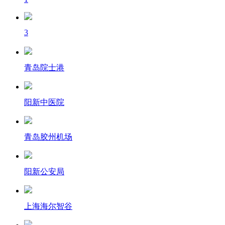
3
青岛院士港
阳新中医院
青岛胶州机场
阳新公安局
上海海尔智谷