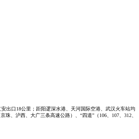
红安出口18公里；距阳逻深水港、天河国际空港、武汉火车站均
、沪西、大广三条高速公路）、“四道”（106、107、312、