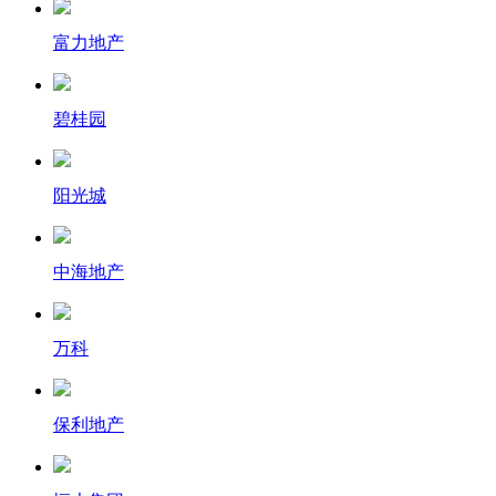
富力地产
碧桂园
阳光城
中海地产
万科
保利地产